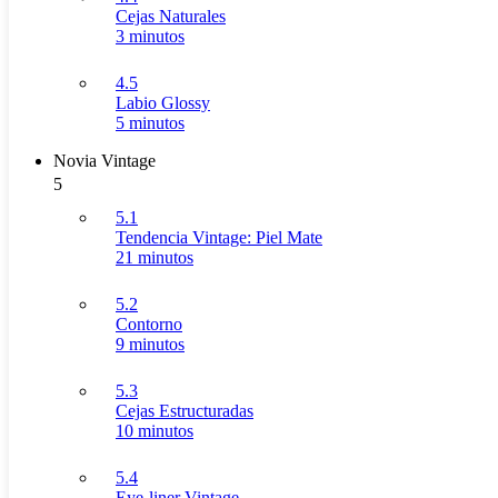
Cejas Naturales
3 minutos
4.5
Labio Glossy
5 minutos
Novia Vintage
5
5.1
Tendencia Vintage: Piel Mate
21 minutos
5.2
Contorno
9 minutos
5.3
Cejas Estructuradas
10 minutos
5.4
Eye-liner Vintage