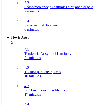
3.3
Cómo recrear cejas naturales dibujando el pelo
7 minutos
3.4
Labio natural duradero
6 minutos
Novia Artsy
5
4.1
Tendencia Artsy: Piel Luminosa
21 minutos
4.2
Técnica para crear pecas
10 minutos
4.3
Sombra Geométrica Metálica
17 minutos
4.4