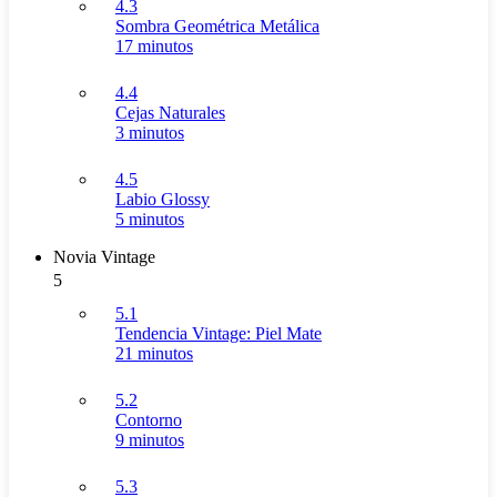
4.3
Sombra Geométrica Metálica
17 minutos
4.4
Cejas Naturales
3 minutos
4.5
Labio Glossy
5 minutos
Novia Vintage
5
5.1
Tendencia Vintage: Piel Mate
21 minutos
5.2
Contorno
9 minutos
5.3