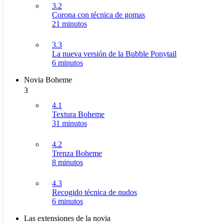
3.2
Corona con técnica de gomas
21 minutos
3.3
La nueva versión de la Bubble Ponytail
6 minutos
Novia Boheme
3
4.1
Textura Boheme
31 minutos
4.2
Trenza Boheme
8 minutos
4.3
Recogido técnica de nudos
6 minutos
Las extensiones de la novia