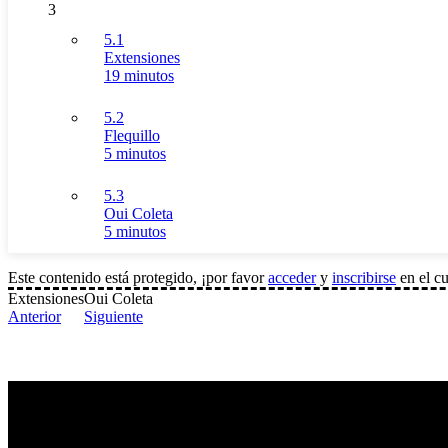
3
5.1
Extensiones
19 minutos
5.2
Flequillo
5 minutos
5.3
Oui Coleta
5 minutos
Este contenido está protegido, ¡por favor
acceder
y
inscribirse
en el cu
Extensiones
Oui Coleta
Anterior
Siguiente